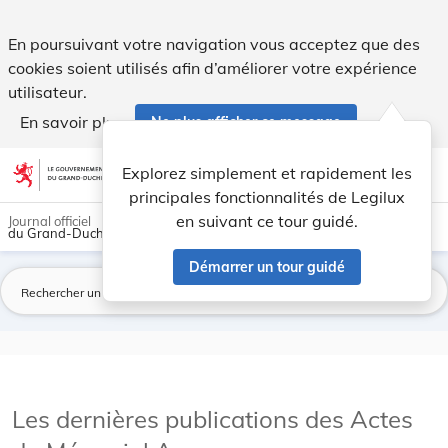
Journal officiel du Grand-Duché de Luxembourg - Legilux
En poursuivant votre navigation vous acceptez que des
cookies soient utilisés afin d’améliorer votre expérience
utilisateur.
En savoir plus
Ne plus afficher ce message
Aller au contenu
help
light_mode
dark_mode
account_circle
Explorez simplement et rapidement les
Aide
principales fonctionnalités de Legilux
en suivant ce tour guidé.
Journal officiel
du Grand-Duché de Luxembourg
Démarrer un tour guidé
La
Les dernières publications des Actes