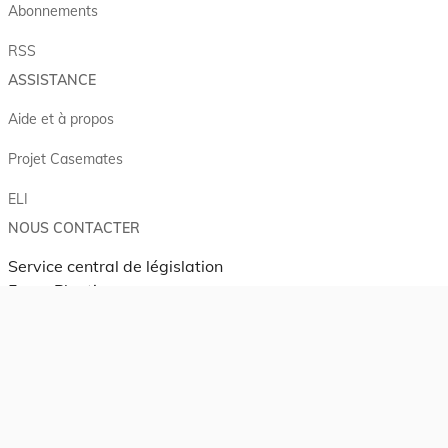
Abonnements
RSS
ASSISTANCE
Aide et à propos
Projet Casemates
ELI
NOUS CONTACTER
Service central de législation
5, rue Plaetis
L-2338 LUXEMBOURG
info@legilux.public.lu
E-mail
My LegiBox
, votre espace personnel.