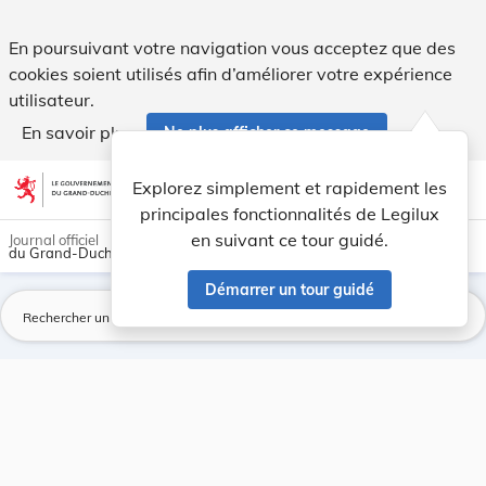
Page introuvable - Legilux
En poursuivant votre navigation vous acceptez que des
cookies soient utilisés afin d’améliorer votre expérience
utilisateur.
En savoir plus
Ne plus afficher ce message
Aller au contenu
help
light_mode
dark_mode
account_circle
Explorez simplement et rapidement les
Aide
principales fonctionnalités de Legilux
en suivant ce tour guidé.
Journal officiel
du Grand-Duché de Luxembourg
Démarrer un tour guidé
La