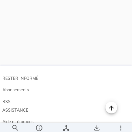
RESTER INFORMÉ
Abonnements
RSS
ASSISTANCE
Aide et à propos
search
info
device_hub
save_alt
more_vert