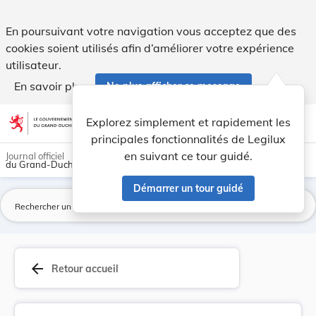
Directive 77/538/CEE du Conseil, du 28 juin 197... - Legilux
En poursuivant votre navigation vous acceptez que des
cookies soient utilisés afin d’améliorer votre expérience
utilisateur.
En savoir plus
Ne plus afficher ce message
Aller au contenu
help
light_mode
dark_mode
account_circle
Explorez simplement et rapidement les
Aide
principales fonctionnalités de Legilux
en suivant ce tour guidé.
Journal officiel
du Grand-Duché de Luxembourg
Démarrer un tour guidé
La
arrow_back
Retour accueil