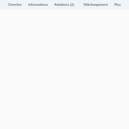
Projet Casemates
Chercher
Informations
Relations (2)
Téléchargement
Plus
ELI
NOUS CONTACTER
Service central de législation
5, rue Plaetis
L-2338 LUXEMBOURG
info@legilux.public.lu
E-mail
My LegiBox
, votre espace personnel.
Se connecter
Enregistrer et organiser vos actes préférés, enregistrer vos
recherches, soyez alerté en cas de modification sur un document
qui vous intéresse.
EN PLUS
Conditions générales