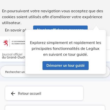
Directive 86/362/CEE du Conseil, du 24 juillet ... - Legilux
En poursuivant votre navigation vous acceptez que des
cookies soient utilisés afin d’améliorer votre expérience
utilisateur.
En savoir plus
Ne plus afficher ce message
Aller au contenu
help
light_mode
dark_mode
account_circle
Explorez simplement et rapidement les
Aide
principales fonctionnalités de Legilux
en suivant ce tour guidé.
Journal officiel
du Grand-Duché de Luxembourg
Démarrer un tour guidé
La
arrow_back
Retour accueil