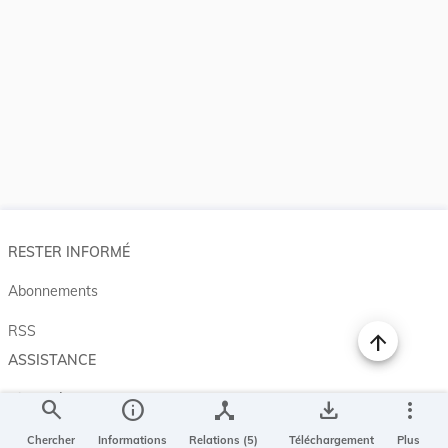
RESTER INFORMÉ
Abonnements
RSS
ASSISTANCE
Aide et à propos
search
info
device_hub
save_alt
more_vert
Projet Casemates
Chercher
Informations
Relations (5)
Téléchargement
Plus