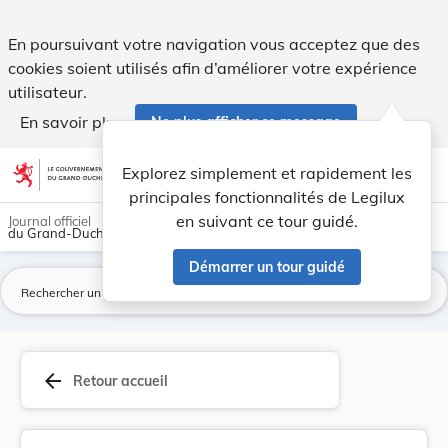
Directive 90/18/CEE de la Commission, du 18 déc... - Legilux
En poursuivant votre navigation vous acceptez que des
cookies soient utilisés afin d’améliorer votre expérience
utilisateur.
En savoir plus
Ne plus afficher ce message
Aller au contenu
help
light_mode
dark_mode
account_circle
Explorez simplement et rapidement les
Aide
principales fonctionnalités de Legilux
en suivant ce tour guidé.
Journal officiel
du Grand-Duché de Luxembourg
Démarrer un tour guidé
La
arrow_back
Retour accueil