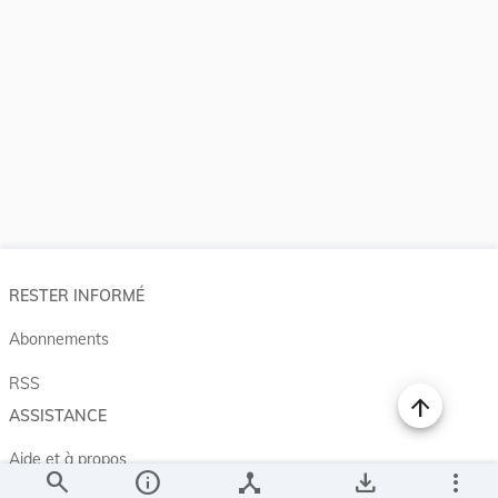
RESTER INFORMÉ
Abonnements
RSS
ASSISTANCE
Aide et à propos
search
info
device_hub
save_alt
more_vert