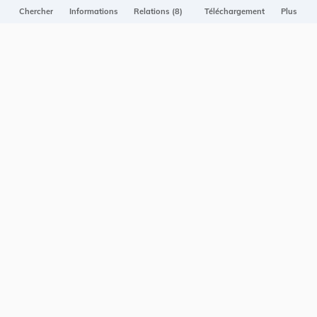
Projet Casemates
Chercher
Informations
Relations (8)
Téléchargement
Plus
ELI
NOUS CONTACTER
Service central de législation
5, rue Plaetis
L-2338 LUXEMBOURG
info@legilux.public.lu
E-mail
My LegiBox
, votre espace personnel.
Se connecter
Enregistrer et organiser vos actes préférés, enregistrer vos
recherches, soyez alerté en cas de modification sur un document
qui vous intéresse.
EN PLUS
Conditions générales