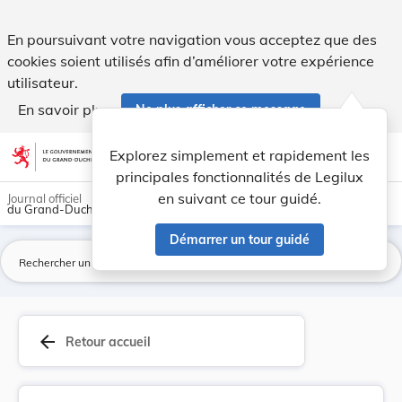
Directive 90/426/CEE du Conseil, du 26 juin 199... - Legilux
En poursuivant votre navigation vous acceptez que des
cookies soient utilisés afin d’améliorer votre expérience
utilisateur.
En savoir plus
Ne plus afficher ce message
Aller au contenu
help
light_mode
dark_mode
account_circle
Explorez simplement et rapidement les
Aide
principales fonctionnalités de Legilux
en suivant ce tour guidé.
Journal officiel
du Grand-Duché de Luxembourg
Démarrer un tour guidé
La
arrow_back
Retour accueil