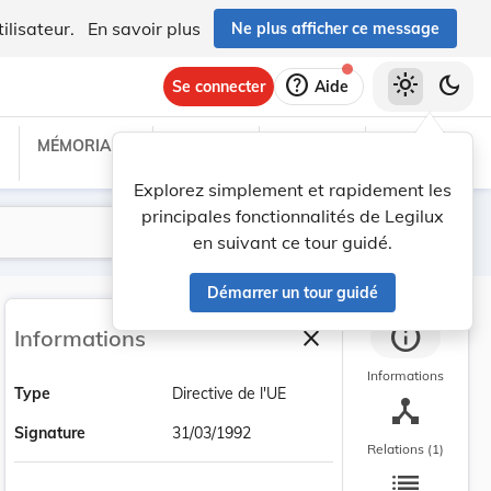
ilisateur.
En savoir plus
Ne plus afficher ce message
help
light_mode
dark_mode
Se connecter
Aide
MÉMORIAL C
TRAITÉS
PROJETS
TEXTES UE
Explorez simplement et rapidement les
principales fonctionnalités de Legilux
Lancer la recherche
Filtres
en suivant ce tour guidé.
Démarrer un tour guidé
info
close
Informations
Fermer la barre latéra
Informations
Type
Directive de l'UE
device_hub
Signature
31/03/1992
Relations (1)
list