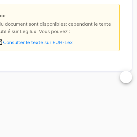
rne
 document sont disponibles; cependant le texte
ublié sur Legilux. Vous pouvez :
n_new
Consulter le texte sur EUR-Lex
Changer