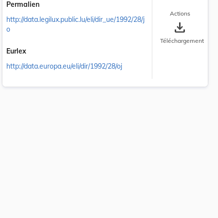
Permalien
Actions
http://data.legilux.public.lu/eli/dir_ue/1992/28/j
save_alt
o
Téléchargement
Eurlex
http://data.europa.eu/eli/dir/1992/28/oj
 la taille du texte