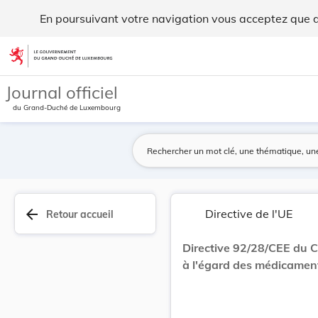
Directive 92/28/CEE du Conseil, du 31 mars 1992... - Legilux
En poursuivant votre navigation vous acceptez que des
Aller au contenu
Journal officiel
du Grand-Duché de Luxembourg
arrow_back
Directive de l'UE
Retour accueil
Directive 92/28/CEE du Co
à l'égard des médicamen