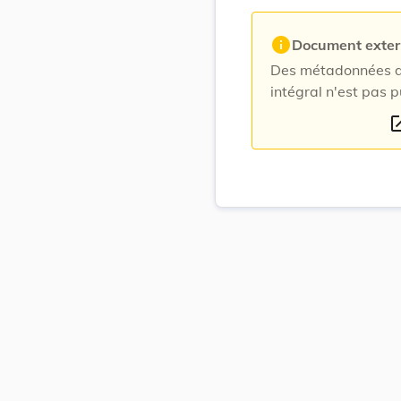
info
Document exte
Des métadonnées du
intégral n'est pas p
open_i