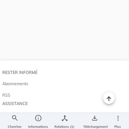
RESTER INFORMÉ
Abonnements
RSS
ASSISTANCE
Aide et à propos
search
info
device_hub
save_alt
more_vert
Projet Casemates
Chercher
Informations
Relations (1)
Téléchargement
Plus