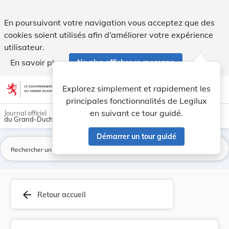
Directive 95/55/CE de la Commission, du 31 octo... - Legilux
En poursuivant votre navigation vous acceptez que des
cookies soient utilisés afin d’améliorer votre expérience
utilisateur.
En savoir plus
Ne plus afficher ce message
Aller au contenu
help
light_mode
dark_mode
account_circle
Explorez simplement et rapidement les
Aide
principales fonctionnalités de Legilux
en suivant ce tour guidé.
Journal officiel
du Grand-Duché de Luxembourg
Démarrer un tour guidé
La
arrow_back
Retour accueil