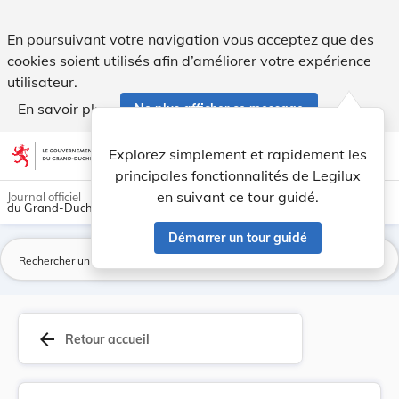
Directive 98/70/CE du Parlement européen et du ... - Legilux
En poursuivant votre navigation vous acceptez que des
cookies soient utilisés afin d’améliorer votre expérience
utilisateur.
En savoir plus
Ne plus afficher ce message
Aller au contenu
help
light_mode
dark_mode
account_circle
Explorez simplement et rapidement les
Aide
principales fonctionnalités de Legilux
en suivant ce tour guidé.
Journal officiel
du Grand-Duché de Luxembourg
Démarrer un tour guidé
La
arrow_back
Retour accueil