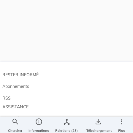
RESTER INFORMÉ
Abonnements
RSS
ASSISTANCE
Aide et à propos
search
info
device_hub
save_alt
more_vert
Projet Casemates
Chercher
Informations
Relations (23)
Téléchargement
Plus