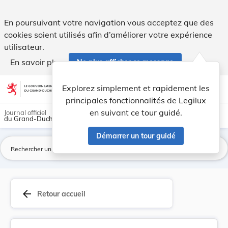
Directive 2001/38/CE du Parlement européen et d... - Legilu
En poursuivant votre navigation vous acceptez que des
cookies soient utilisés afin d’améliorer votre expérience
utilisateur.
En savoir plus
Ne plus afficher ce message
Aller au contenu
help
light_mode
dark_mode
account_circle
Explorez simplement et rapidement les
Aide
principales fonctionnalités de Legilux
en suivant ce tour guidé.
Journal officiel
du Grand-Duché de Luxembourg
Démarrer un tour guidé
La
arrow_back
Retour accueil