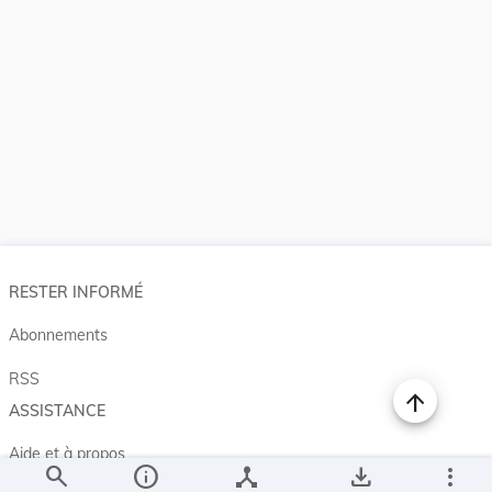
RESTER INFORMÉ
Abonnements
RSS
ASSISTANCE
Aide et à propos
search
info
device_hub
save_alt
more_vert