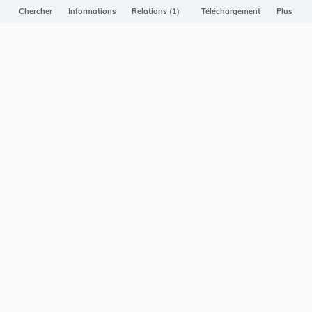
Projet Casemates
Chercher
Informations
Relations (1)
Téléchargement
Plus
ELI
NOUS CONTACTER
Service central de législation
5, rue Plaetis
L-2338 LUXEMBOURG
info@legilux.public.lu
E-mail
My LegiBox
, votre espace personnel.
Se connecter
Enregistrer et organiser vos actes préférés, enregistrer vos
recherches, soyez alerté en cas de modification sur un document
qui vous intéresse.
EN PLUS
Conditions générales