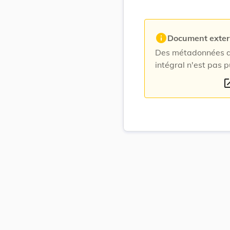
info
Document exte
Des métadonnées du
intégral n'est pas p
open_i