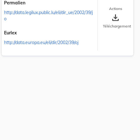
Permalien
Actions
http://data.legilux.public.lu/eli/dir_ue/2002/39/j
save_alt
o
Téléchargement
Eurlex
http://data.europa.eu/eli/dir/2002/39/oj
 la taille du texte