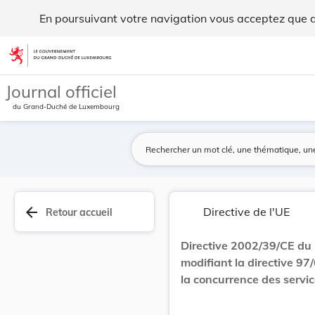
Directive 2002/39/CE du Parlement européen et d... - Legilu
En poursuivant votre navigation vous acceptez que des
Aller au contenu
Journal officiel
du Grand-Duché de Luxembourg
arrow_back
Directive de l'UE
Retour accueil
Directive 2002/39/CE du 
modifiant la directive 97
la concurrence des serv