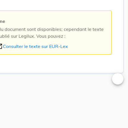
rne
 document sont disponibles; cependant le texte
ublié sur Legilux. Vous pouvez :
n_new
Consulter le texte sur EUR-Lex
Changer