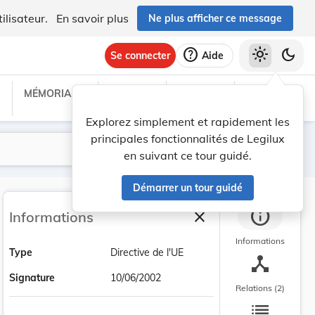
ilisateur.
En savoir plus
Ne plus afficher ce message
help
light_mode
dark_mode
Se connecter
Aide
MÉMORIAL C
TRAITÉS
PROJETS
TEXTES UE
Explorez simplement et rapidement les
principales fonctionnalités de Legilux
Lancer la recherche
Filtres
en suivant ce tour guidé.
Démarrer un tour guidé
info
close
Informations
Fermer la barre latéra
Informations
Type
Directive de l'UE
device_hub
Signature
10/06/2002
Relations (2)
list