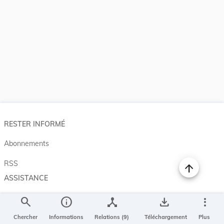
RESTER INFORMÉ
Abonnements
RSS
ASSISTANCE
Aide et à propos
search
info
device_hub
save_alt
more_vert
Projet Casemates
Chercher
Informations
Relations (9)
Téléchargement
Plus