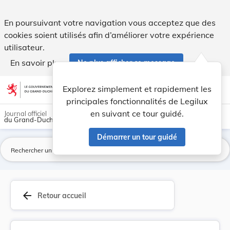
Directive 2002/54/CE du Conseil, du 13 juin 200... - Legilux
En poursuivant votre navigation vous acceptez que des
cookies soient utilisés afin d’améliorer votre expérience
utilisateur.
En savoir plus
Ne plus afficher ce message
Aller au contenu
help
light_mode
dark_mode
account_circle
Explorez simplement et rapidement les
Aide
principales fonctionnalités de Legilux
en suivant ce tour guidé.
Journal officiel
du Grand-Duché de Luxembourg
Démarrer un tour guidé
La
arrow_back
Retour accueil