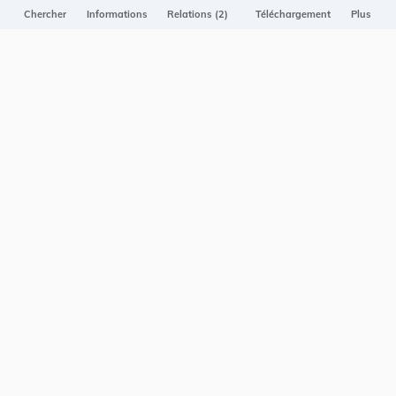
Projet Casemates
Chercher
Informations
Relations (2)
Téléchargement
Plus
ELI
NOUS CONTACTER
Service central de législation
5, rue Plaetis
L-2338 LUXEMBOURG
info@legilux.public.lu
E-mail
My LegiBox
, votre espace personnel.
Se connecter
Enregistrer et organiser vos actes préférés, enregistrer vos
recherches, soyez alerté en cas de modification sur un document
qui vous intéresse.
EN PLUS
Conditions générales