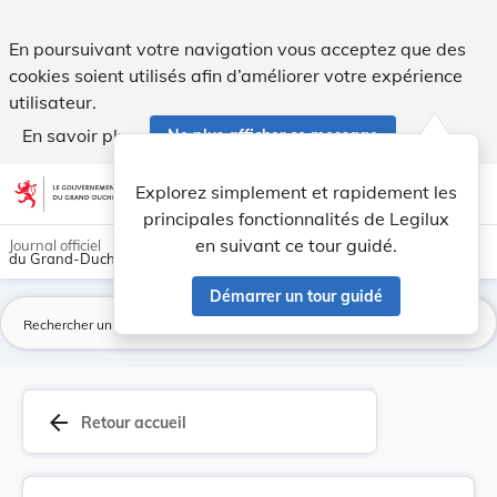
Directive 2005/9/CE de la Commission du, 28 jan... - Legilux
En poursuivant votre navigation vous acceptez que des
cookies soient utilisés afin d’améliorer votre expérience
utilisateur.
En savoir plus
Ne plus afficher ce message
Aller au contenu
help
light_mode
dark_mode
account_circle
Explorez simplement et rapidement les
Aide
principales fonctionnalités de Legilux
en suivant ce tour guidé.
Journal officiel
du Grand-Duché de Luxembourg
Démarrer un tour guidé
La
arrow_back
Retour accueil