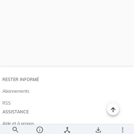
RESTER INFORMÉ
Abonnements
RSS
ASSISTANCE
Aide et à propos
search
info
device_hub
save_alt
more_vert