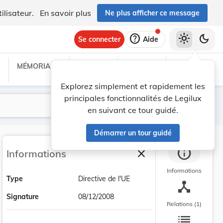
ilisateur.
En savoir plus
Ne plus afficher ce message
help
light_mode
dark_mode
Se connecter
Aide
MÉMORIAL C
TRAITÉS
PROJETS
TEXTES UE
Explorez simplement et rapidement les
principales fonctionnalités de Legilux
Lancer la recherche
Filtres
en suivant ce tour guidé.
Démarrer un tour guidé
info
close
Informations
Fermer la barre latéra
Informations
Type
Directive de l'UE
device_hub
Signature
08/12/2008
Relations (1)
list