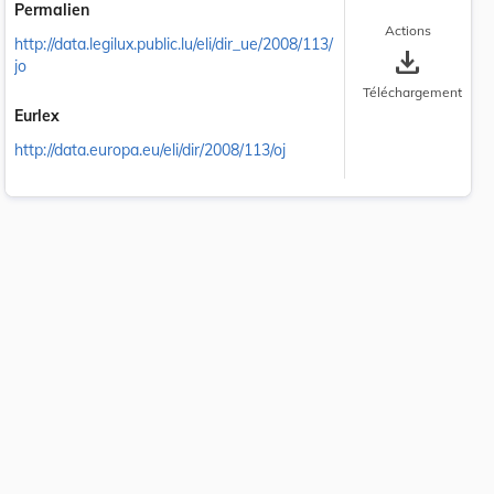
Permalien
Actions
http://data.legilux.public.lu/eli/dir_ue/2008/113/
save_alt
jo
Téléchargement
Eurlex
http://data.europa.eu/eli/dir/2008/113/oj
 la taille du texte