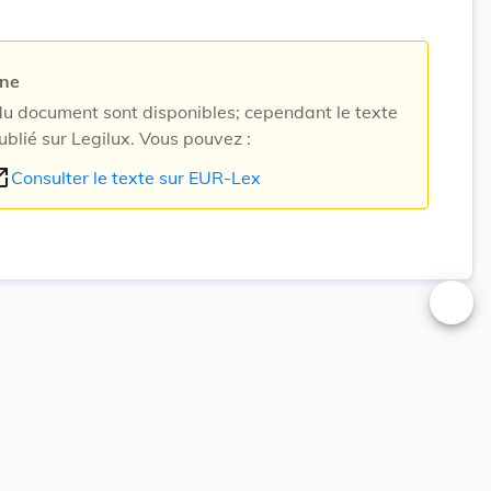
rne
 document sont disponibles; cependant le texte
ublié sur Legilux. Vous pouvez :
n_new
Consulter le texte sur EUR-Lex
Changer