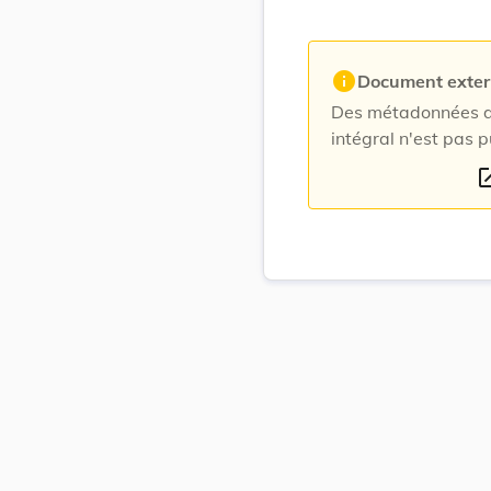
info
Document exte
Des métadonnées du
intégral n'est pas p
open_i