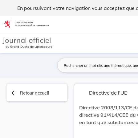
Directive 2008/113/CE de la Commission, du 8 dé... - Legilu
En poursuivant votre navigation vous acceptez que des
Aller au contenu
Journal officiel
du Grand-Duché de Luxembourg
arrow_back
Directive de l'UE
Retour accueil
Directive 2008/113/CE de
directive 91/414/CEE du 
en tant que substances ac