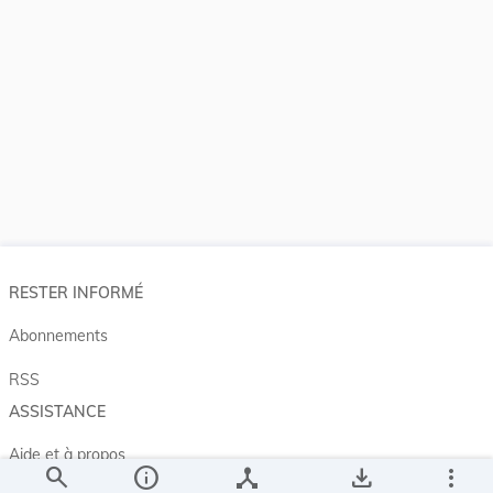
RESTER INFORMÉ
Abonnements
RSS
ASSISTANCE
Aide et à propos
search
info
device_hub
save_alt
more_vert