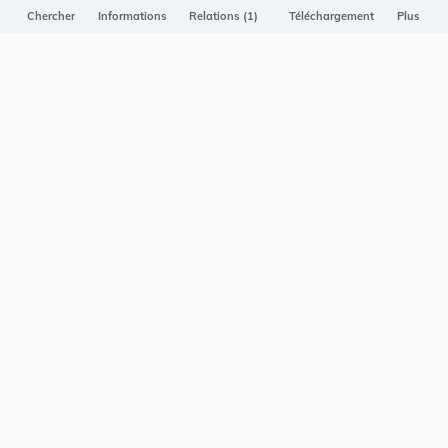
Projet Casemates
Chercher
Informations
Relations (1)
Téléchargement
Plus
ELI
NOUS CONTACTER
Service central de législation
5, rue Plaetis
L-2338 LUXEMBOURG
info@legilux.public.lu
E-mail
My LegiBox
, votre espace personnel.
Se connecter
Enregistrer et organiser vos actes préférés, enregistrer vos
recherches, soyez alerté en cas de modification sur un document
qui vous intéresse.
EN PLUS
Conditions générales