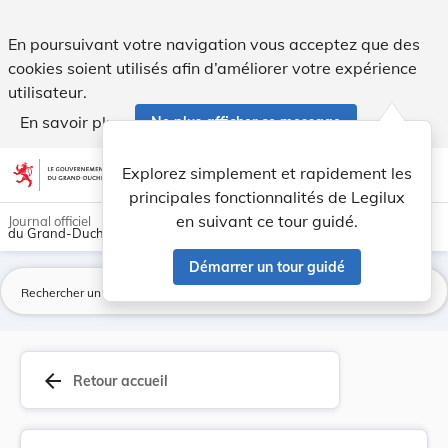
Directive 2008/16/CE de la Commission, du 15 fé... - Legilux
En poursuivant votre navigation vous acceptez que des
cookies soient utilisés afin d’améliorer votre expérience
utilisateur.
En savoir plus
Ne plus afficher ce message
Aller au contenu
help
light_mode
dark_mode
account_circle
Explorez simplement et rapidement les
Aide
principales fonctionnalités de Legilux
en suivant ce tour guidé.
Journal officiel
du Grand-Duché de Luxembourg
Démarrer un tour guidé
La
arrow_back
Retour accueil