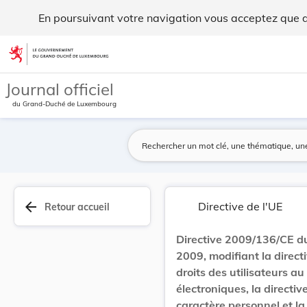
Directive 2009/136/CE du Parlement Européen et ... - Legilu
En poursuivant votre navigation vous acceptez que des
Aller au contenu
Journal officiel
du Grand-Duché de Luxembourg
arrow_back
Directive de l'UE
Retour accueil
Directive 2009/136/CE d
2009, modifiant la direct
droits des utilisateurs a
électroniques, la direct
caractère personnel et la