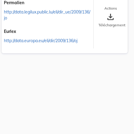
Permalien
Actions
http://data.legilux.public.lu/eli/dir_ue/2009/136/
save_alt
jo
Téléchargement
Eurlex
http://data.europa.eu/eli/dir/2009/136/oj
 la taille du texte