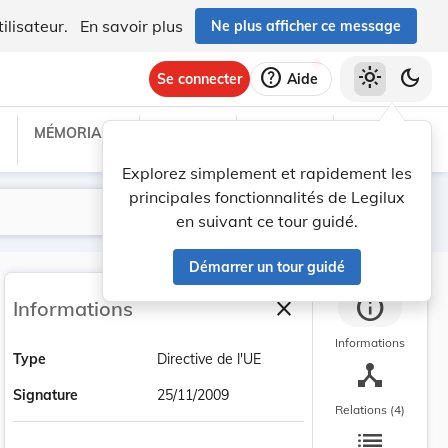
ilisateur.
En savoir plus
Ne plus afficher ce message
help
light_mode
dark_mode
Se connecter
Aide
MÉMORIAL C
TRAITÉS
PROJETS
TEXTES UE
Explorez simplement et rapidement les
principales fonctionnalités de Legilux
Lancer la recherche
Filtres
en suivant ce tour guidé.
Démarrer un tour guidé
info
close
Informations
Fermer la barre latéra
Informations
Type
Directive de l'UE
device_hub
Signature
25/11/2009
Relations (4)
list