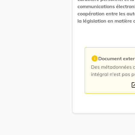
communications électroni
coopération entre les auto
la législation en matièr
info
Document exte
Des métadonnées du
intégral n'est pas p
open_i