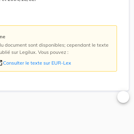
rne
 document sont disponibles; cependant le texte
ublié sur Legilux. Vous pouvez :
n_new
Consulter le texte sur EUR-Lex
Changer