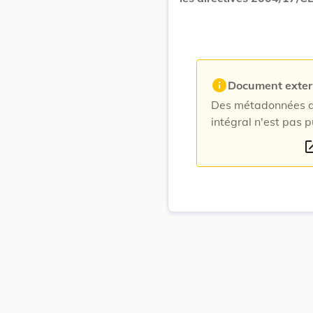
info
Document exte
Des métadonnées du
intégral n'est pas p
open_i