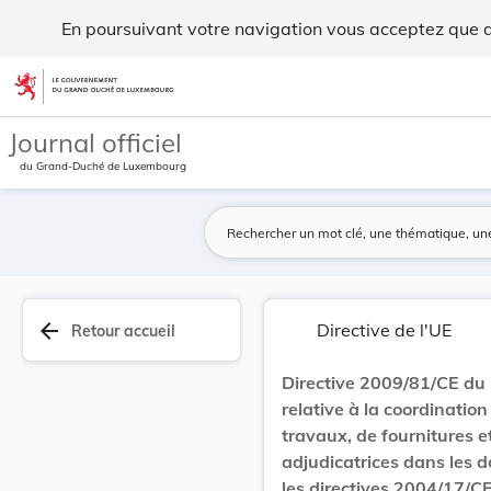
Directive 2009/81/CE du Parlement européen et d... - Legilu
En poursuivant votre navigation vous acceptez que des
Aller au contenu
Journal officiel
du Grand-Duché de Luxembourg
arrow_back
Directive de l'UE
Retour accueil
Directive 2009/81/CE du 
relative à la coordinati
travaux, de fournitures e
adjudicatrices dans les d
les directives 2004/17/C