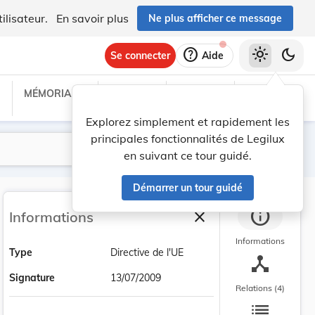
ilisateur.
En savoir plus
Ne plus afficher ce message
help
light_mode
dark_mode
Se connecter
Aide
MÉMORIAL C
TRAITÉS
PROJETS
TEXTES UE
Explorez simplement et rapidement les
principales fonctionnalités de Legilux
Lancer la recherche
Filtres
en suivant ce tour guidé.
Démarrer un tour guidé
info
close
Informations
Fermer la barre latéra
Informations
Type
Directive de l'UE
device_hub
Signature
13/07/2009
Relations (4)
list