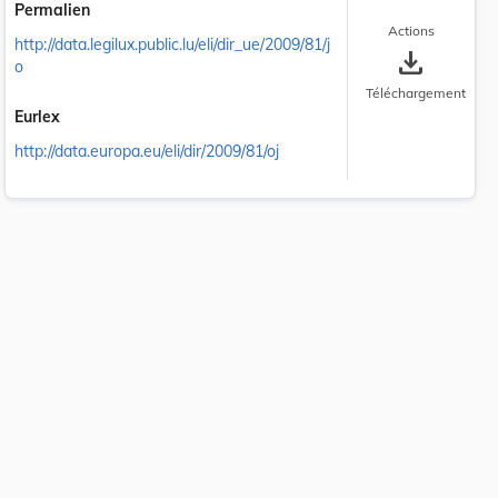
Permalien
Actions
http://data.legilux.public.lu/eli/dir_ue/2009/81/j
save_alt
o
Téléchargement
Eurlex
http://data.europa.eu/eli/dir/2009/81/oj
 la taille du texte