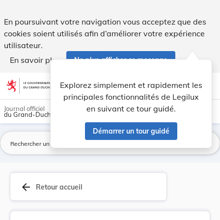
Directive 2010/41/UE du Parlement européen et d... - Legilu
En poursuivant votre navigation vous acceptez que des
cookies soient utilisés afin d’améliorer votre expérience
utilisateur.
En savoir plus
Ne plus afficher ce message
Aller au contenu
help
light_mode
dark_mode
account_circle
Explorez simplement et rapidement les
Aide
principales fonctionnalités de Legilux
en suivant ce tour guidé.
Journal officiel
du Grand-Duché de Luxembourg
Démarrer un tour guidé
La
arrow_back
Retour accueil