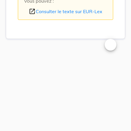
Vous pouvez :
open_in_new
Consulter le texte sur EUR-Lex
Changer la t