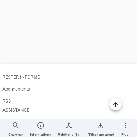
RESTER INFORMÉ
Abonnements
RSS
ASSISTANCE
Aide et à propos
search
info
device_hub
save_alt
more_vert
Projet Casemates
Chercher
Informations
Relations (1)
Téléchargement
Plus