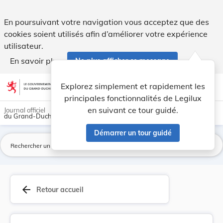
Directive 2011/100/UE de la Commission, du 20 d... - Legilu
En poursuivant votre navigation vous acceptez que des
cookies soient utilisés afin d’améliorer votre expérience
utilisateur.
En savoir plus
Ne plus afficher ce message
Aller au contenu
help
light_mode
dark_mode
account_circle
Explorez simplement et rapidement les
Aide
principales fonctionnalités de Legilux
en suivant ce tour guidé.
Journal officiel
du Grand-Duché de Luxembourg
Démarrer un tour guidé
La
arrow_back
Retour accueil