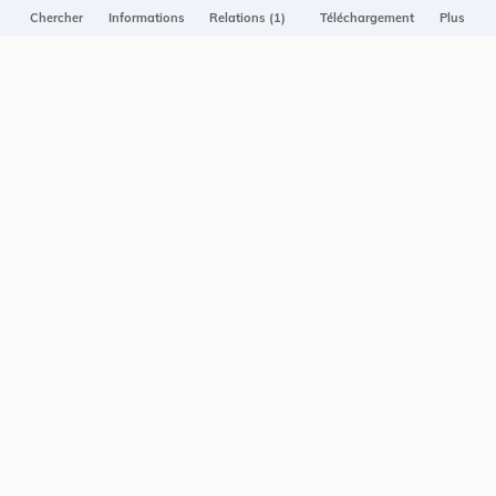
Projet Casemates
Chercher
Informations
Relations (1)
Téléchargement
Plus
ELI
NOUS CONTACTER
Service central de législation
5, rue Plaetis
L-2338 LUXEMBOURG
info@legilux.public.lu
E-mail
My LegiBox
, votre espace personnel.
Se connecter
Enregistrer et organiser vos actes préférés, enregistrer vos
recherches, soyez alerté en cas de modification sur un document
qui vous intéresse.
EN PLUS
Conditions générales