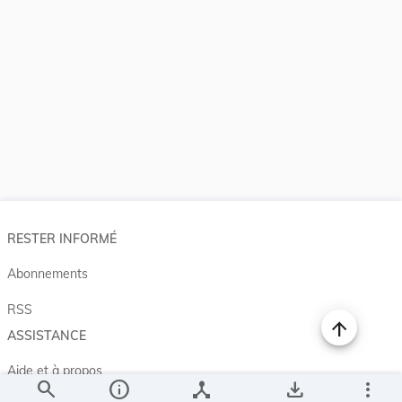
RESTER INFORMÉ
Abonnements
RSS
ASSISTANCE
Aide et à propos
search
info
device_hub
save_alt
more_vert