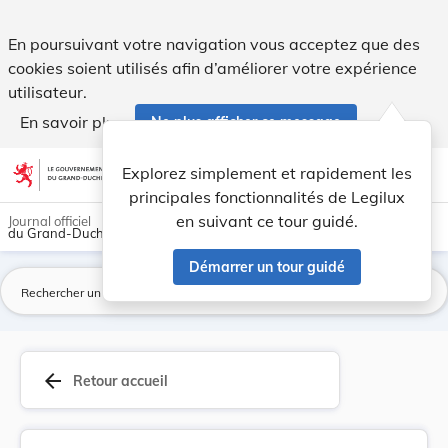
Directive 2011/3/UE de la Commission, du 17 jan... - Legilux
En poursuivant votre navigation vous acceptez que des
cookies soient utilisés afin d’améliorer votre expérience
utilisateur.
En savoir plus
Ne plus afficher ce message
Aller au contenu
help
light_mode
dark_mode
account_circle
Explorez simplement et rapidement les
Aide
principales fonctionnalités de Legilux
en suivant ce tour guidé.
Journal officiel
du Grand-Duché de Luxembourg
Démarrer un tour guidé
La
arrow_back
Retour accueil