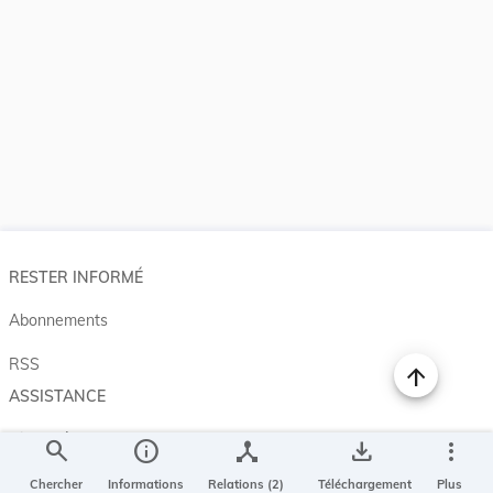
RESTER INFORMÉ
Abonnements
RSS
ASSISTANCE
Aide et à propos
search
info
device_hub
save_alt
more_vert
Projet Casemates
Chercher
Informations
Relations (2)
Téléchargement
Plus