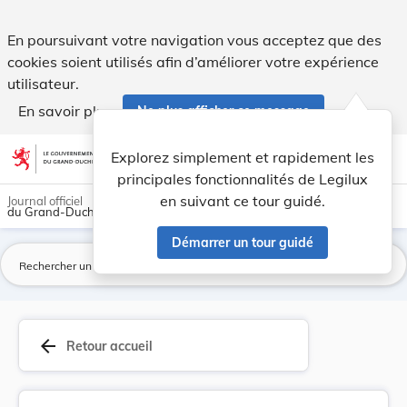
Directive 2015/2060/CE du Conseil, du 10 novemb... - Legil
En poursuivant votre navigation vous acceptez que des
cookies soient utilisés afin d’améliorer votre expérience
utilisateur.
En savoir plus
Ne plus afficher ce message
Aller au contenu
help
light_mode
dark_mode
account_circle
Explorez simplement et rapidement les
Aide
principales fonctionnalités de Legilux
en suivant ce tour guidé.
Journal officiel
du Grand-Duché de Luxembourg
Démarrer un tour guidé
La
arrow_back
Retour accueil