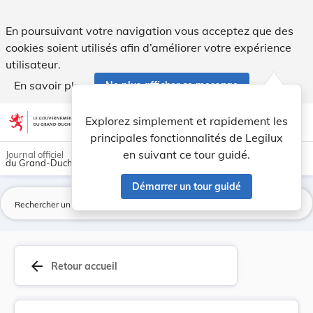
DIRECTIVE (UE) 2017/2398 DU PARLEMENT EUROPÉEN ... - 
En poursuivant votre navigation vous acceptez que des
cookies soient utilisés afin d’améliorer votre expérience
utilisateur.
En savoir plus
Ne plus afficher ce message
Aller au contenu
help
light_mode
dark_mode
account_circle
Explorez simplement et rapidement les
Aide
principales fonctionnalités de Legilux
en suivant ce tour guidé.
Journal officiel
du Grand-Duché de Luxembourg
Démarrer un tour guidé
La
arrow_back
Retour accueil