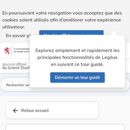
DIRECTIVE D'EXÉCUTION (UE) 2019/114 DE LA COMMI... - L
En poursuivant votre navigation vous acceptez que des
cookies soient utilisés afin d’améliorer votre expérience
utilisateur.
En savoir plus
Ne plus afficher ce message
Aller au contenu
help
light_mode
dark_mode
account_circle
Explorez simplement et rapidement les
Aide
principales fonctionnalités de Legilux
en suivant ce tour guidé.
Journal officiel
du Grand-Duché de Luxembourg
Démarrer un tour guidé
La
arrow_back
Retour accueil