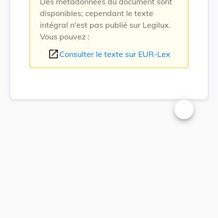
Des métadonnées du document sont
disponibles; cependant le texte
intégral n'est pas publié sur Legilux.
Vous pouvez :
open_in_new
Consulter le texte sur EUR-Lex
Changer la t