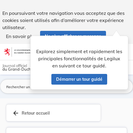
Directive d’exécution (UE) 2019/1985 de la comm... - Legilu
En poursuivant votre navigation vous acceptez que des
cookies soient utilisés afin d’améliorer votre expérience
utilisateur.
En savoir plus
Ne plus afficher ce message
Aller au contenu
help
light_mode
dark_mode
account_circle
Explorez simplement et rapidement les
Aide
principales fonctionnalités de Legilux
en suivant ce tour guidé.
Journal officiel
du Grand-Duché de Luxembourg
Démarrer un tour guidé
La
arrow_back
Retour accueil