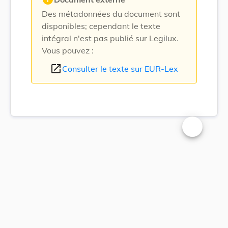
Des métadonnées du document sont
disponibles; cependant le texte
intégral n'est pas publié sur Legilux.
Vous pouvez :
open_in_new
Consulter le texte sur EUR-Lex
Changer la t