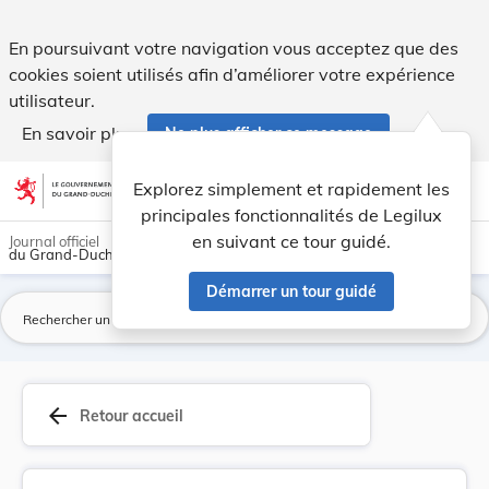
Directive déléguée (UE) 2021/1717 de la Commiss... - Legil
En poursuivant votre navigation vous acceptez que des
cookies soient utilisés afin d’améliorer votre expérience
utilisateur.
En savoir plus
Ne plus afficher ce message
Aller au contenu
help
light_mode
dark_mode
account_circle
Explorez simplement et rapidement les
Aide
principales fonctionnalités de Legilux
en suivant ce tour guidé.
Journal officiel
du Grand-Duché de Luxembourg
Démarrer un tour guidé
La
arrow_back
Retour accueil