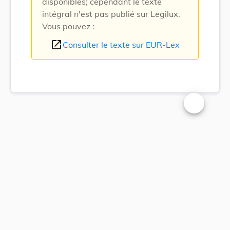
disponibles; cependant le texte
intégral n'est pas publié sur Legilux.
Vous pouvez :
open_in_new
Consulter le texte sur EUR-Lex
Changer la t