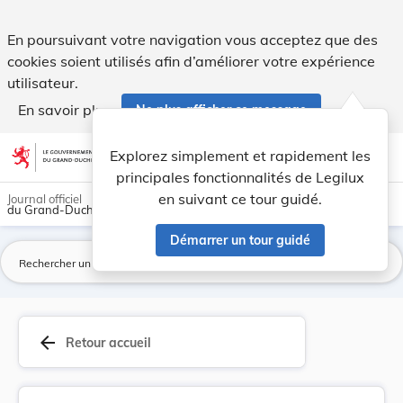
Directive (UE) 2023/2673 du Parlement européen ... - Legilu
En poursuivant votre navigation vous acceptez que des
cookies soient utilisés afin d’améliorer votre expérience
utilisateur.
En savoir plus
Ne plus afficher ce message
Aller au contenu
help
light_mode
dark_mode
account_circle
Explorez simplement et rapidement les
Aide
principales fonctionnalités de Legilux
en suivant ce tour guidé.
Journal officiel
du Grand-Duché de Luxembourg
Démarrer un tour guidé
La
arrow_back
Retour accueil