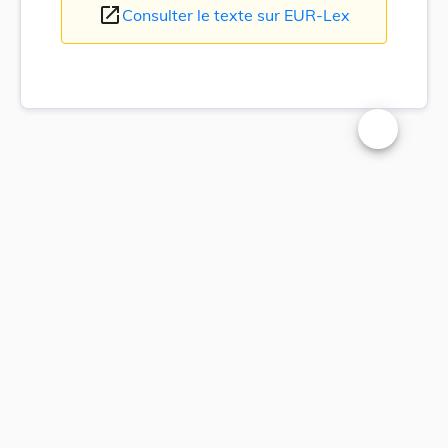
open_in_new
Consulter le texte sur EUR-Lex
Changer la t