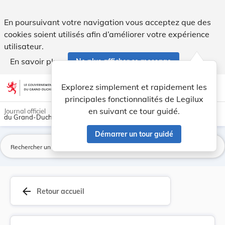
Directive (UE) 2024/1799 du Parlement européen ... - Legilu
En poursuivant votre navigation vous acceptez que des
cookies soient utilisés afin d’améliorer votre expérience
utilisateur.
En savoir plus
Ne plus afficher ce message
Aller au contenu
help
light_mode
dark_mode
account_circle
Explorez simplement et rapidement les
Aide
principales fonctionnalités de Legilux
en suivant ce tour guidé.
Journal officiel
du Grand-Duché de Luxembourg
Démarrer un tour guidé
La
arrow_back
Retour accueil