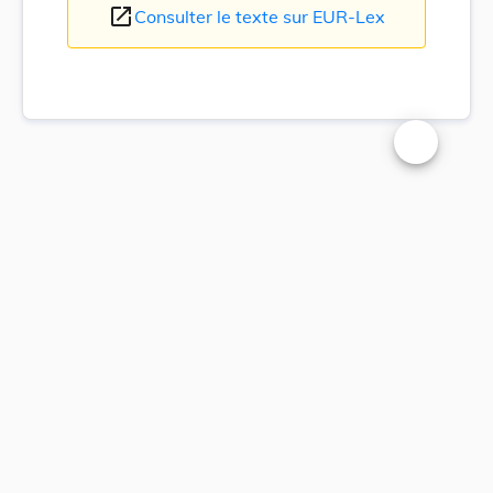
open_in_new
Consulter le texte sur EUR-Lex
Changer la t