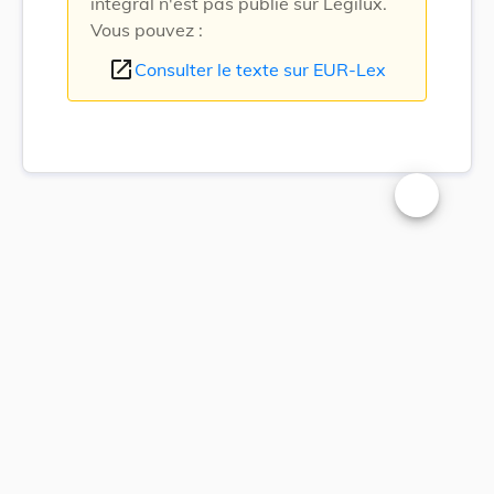
intégral n'est pas publié sur Legilux.
Vous pouvez :
open_in_new
Consulter le texte sur EUR-Lex
Changer la t