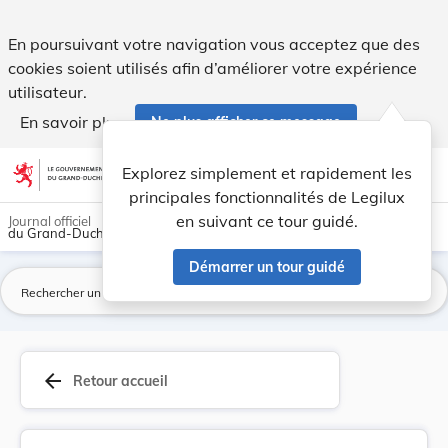
Directive d’exécution (UE) 2025/2449 de la Comm... - Legilu
En poursuivant votre navigation vous acceptez que des
cookies soient utilisés afin d’améliorer votre expérience
utilisateur.
En savoir plus
Ne plus afficher ce message
Aller au contenu
help
light_mode
dark_mode
account_circle
Explorez simplement et rapidement les
Aide
principales fonctionnalités de Legilux
en suivant ce tour guidé.
Journal officiel
du Grand-Duché de Luxembourg
Démarrer un tour guidé
La
arrow_back
Retour accueil