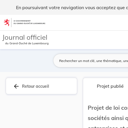
Projet de loi concernant le registre de commerc... - Legilux
En poursuivant votre navigation vous acceptez que des
Aller au contenu
Journal officiel
du Grand-Duché de Luxembourg
arrow_back
Projet publié
Retour accueil
Projet de loi c
sociétés ainsi 