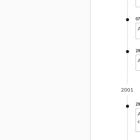
07
29
A
2001
29
A
c