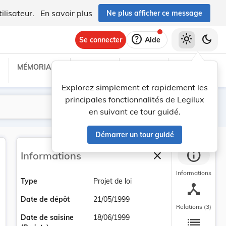
ilisateur.
En savoir plus
Ne plus afficher ce message
help
light_mode
dark_mode
Se connecter
Aide
MÉMORIAL C
TRAITÉS
PROJETS
TEXTES UE
Explorez simplement et rapidement les
principales fonctionnalités de Legilux
Lancer la recherche
Filtres
en suivant ce tour guidé.
Démarrer un tour guidé
info
close
Informations
Fermer la barre la
Informations
Type
Projet de loi
device_hub
Date de dépôt
21/05/1999
Relations (3)
list
Date de saisine
18/06/1999