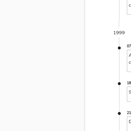
c
1999
07
A
c
18
S
21
D