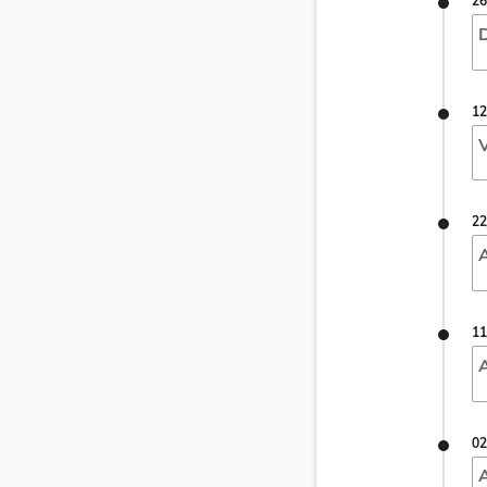
26
D
12
V
22
A
11
02
A