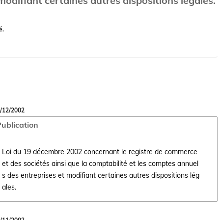
modifiant certaines autres dispositions légales.
é.
/12/2002
ublication
Loi du 19 décembre 2002 concernant le registre de commerce
et des sociétés ainsi que la comptabilité et les comptes annuel
Ouvrir le document Loi du 19 décembre 2002 concernant le registre de 
s des entreprises et modifiant certaines autres dispositions lég
ales.