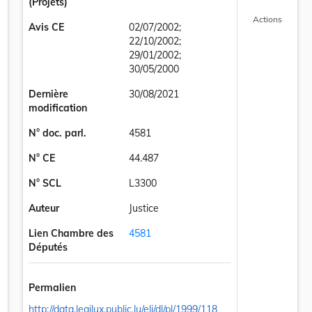
(Projets)
Actions
Avis CE
02/07/2002;
22/10/2002;
29/01/2002;
30/05/2000
Dernière
30/08/2021
modification
N° doc. parl.
4581
N° CE
44.487
N° SCL
L3300
Auteur
Justice
Lien Chambre des
4581
commerce et des sociétés ainsi que la comptabilité et les comptes annu
Députés
Permalien
http://data.legilux.public.lu/eli/dl/pl/1999/118