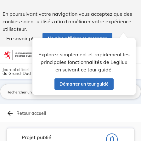
Projet de loi portant approbation du sixième Pr... - Legilux
En poursuivant votre navigation vous acceptez que des
cookies soient utilisés afin d’améliorer votre expérience
utilisateur.
En savoir plus
Ne plus afficher ce message
Aller au contenu
help
light_mode
dark_mode
account_circle
Explorez simplement et rapidement les
Aide
principales fonctionnalités de Legilux
en suivant ce tour guidé.
Journal officiel
du Grand-Duché de Luxembourg
Démarrer un tour guidé
La
arrow_back
Retour accueil
Projet publié
notifications_none