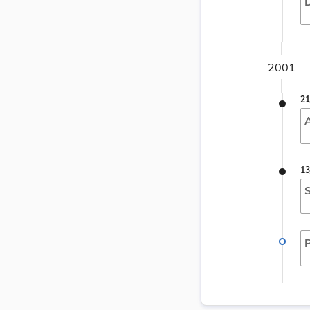
D
2001
21
A
13
S
P