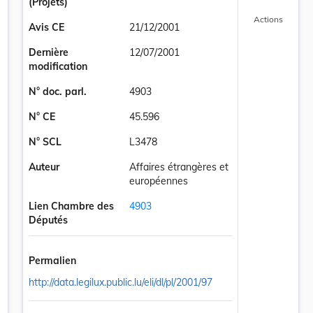
(Projets)
Actions
Avis CE
21/12/2001
Dernière
12/07/2001
modification
N° doc. parl.
4903
N° CE
45.596
N° SCL
L3478
Auteur
Affaires étrangères et
européennes
Lien Chambre des
4903
Députés
Permalien
http://data.legilux.public.lu/eli/dl/pl/2001/97