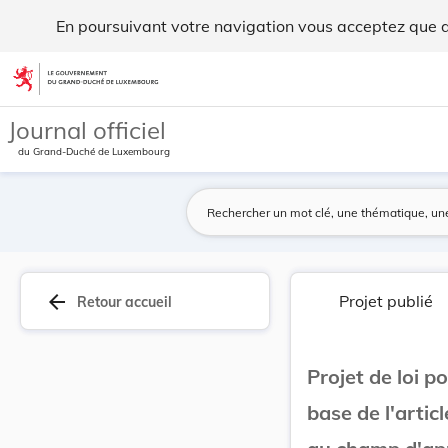
Projet de loi portant approbation du Protocole ... - Legilux
En poursuivant votre navigation vous acceptez que des
Aller au contenu
Journal officiel
du Grand-Duché de Luxembourg
arrow_back
Projet publié
Retour accueil
Projet de loi p
base de l'artic