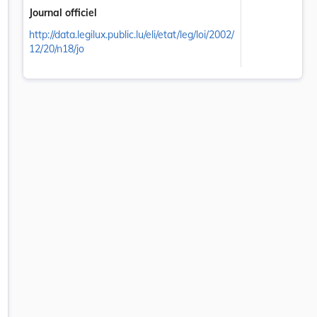
Journal officiel
http://data.legilux.public.lu/eli/etat/leg/loi/2002/
12/20/n18/jo
ocole établi sur la base de l'article K.3 du Traité sur l'Union europ