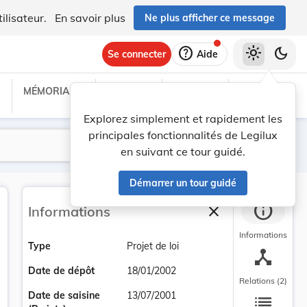
ilisateur.
En savoir plus
Ne plus afficher ce message
help
light_mode
dark_mode
Se connecter
Aide
MÉMORIAL C
TRAITÉS
PROJETS
TEXTES UE
Explorez simplement et rapidement les
principales fonctionnalités de Legilux
Lancer la recherche
Filtres
en suivant ce tour guidé.
Démarrer un tour guidé
info
close
Informations
Fermer la barre la
Informations
Type
Projet de loi
device_hub
Date de dépôt
18/01/2002
Relations (2)
list
Date de saisine
13/07/2001