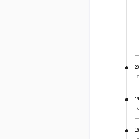
20
D
19
V
18