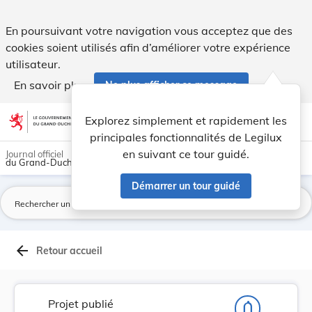
Projet de loi portant approbation du Protocole ... - Legilux
En poursuivant votre navigation vous acceptez que des
cookies soient utilisés afin d’améliorer votre expérience
utilisateur.
En savoir plus
Ne plus afficher ce message
Aller au contenu
help
light_mode
dark_mode
account_circle
Explorez simplement et rapidement les
Aide
principales fonctionnalités de Legilux
en suivant ce tour guidé.
Journal officiel
du Grand-Duché de Luxembourg
Démarrer un tour guidé
La
arrow_back
Retour accueil
Projet publié
notifications_none