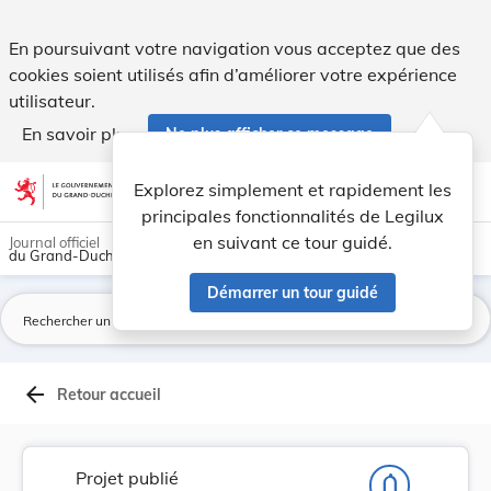
Projet de loi sur l'application des normes comp... - Legilux
En poursuivant votre navigation vous acceptez que des
cookies soient utilisés afin d’améliorer votre expérience
utilisateur.
En savoir plus
Ne plus afficher ce message
Aller au contenu
help
light_mode
dark_mode
account_circle
Explorez simplement et rapidement les
Aide
principales fonctionnalités de Legilux
en suivant ce tour guidé.
Journal officiel
du Grand-Duché de Luxembourg
Démarrer un tour guidé
La
arrow_back
Retour accueil
Projet publié
notifications_none