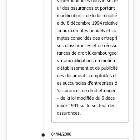
s internationales dans le secte
ur des assurances et portant
modification – de la loi modifié
e du 8 décembre 1994 relative
: • aux comptes annuels et co
mptes consolidés des entrepri
ses d'assurances et de réassu
Ouvrir le document Loi du 27 avril 2006 su
rances de droit luxembourgeoi
s • aux obligations en matière
d'établissement et de publicité
des documents comptables d
es succursales d'entreprises d
'assurances de droit étranger
– de la loi modifiée du 6 déce
mbre 1991 sur le secteur des
assurances.
04/04/2006