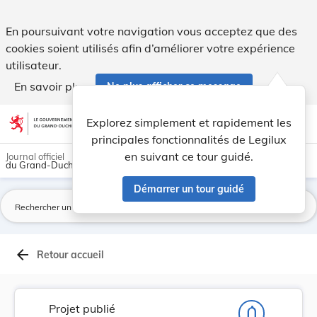
Projet de loi portant ajustement des pensions e... - Legilux
En poursuivant votre navigation vous acceptez que des
cookies soient utilisés afin d’améliorer votre expérience
utilisateur.
En savoir plus
Ne plus afficher ce message
Aller au contenu
help
light_mode
dark_mode
account_circle
Explorez simplement et rapidement les
Aide
principales fonctionnalités de Legilux
en suivant ce tour guidé.
Journal officiel
du Grand-Duché de Luxembourg
Démarrer un tour guidé
La
arrow_back
Retour accueil
Projet publié
notifications_none