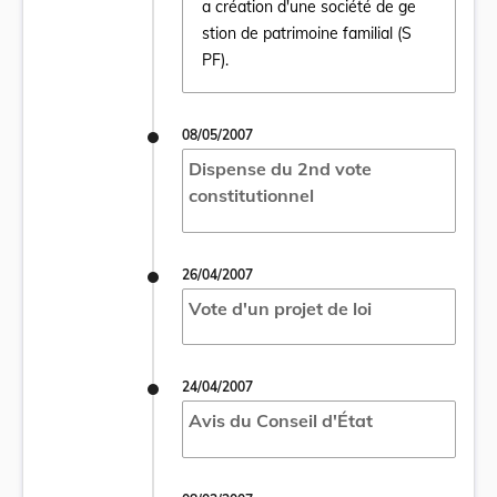
a création d'une société de ge
Ouvrir le document Loi du 11 mai 2007 relat
stion de patrimoine familial (S
PF).
08/05/2007
Dispense du 2nd vote
constitutionnel
26/04/2007
Vote d'un projet de loi
24/04/2007
Avis du Conseil d'État