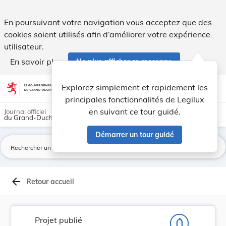
Projet de loi relative à la création d'une soci... - Legilux
En poursuivant votre navigation vous acceptez que des
cookies soient utilisés afin d’améliorer votre expérience
utilisateur.
En savoir plus
Ne plus afficher ce message
Aller au contenu
help
light_mode
dark_mode
account_circle
Explorez simplement et rapidement les
Aide
principales fonctionnalités de Legilux
en suivant ce tour guidé.
Journal officiel
du Grand-Duché de Luxembourg
Démarrer un tour guidé
La
arrow_back
Retour accueil
Projet publié
notifications_none