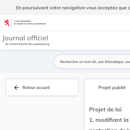
Projet de loi 1. modifiant la loi modifiée du 1... - Legilux
En poursuivant votre navigation vous acceptez que des
Aller au contenu
Journal officiel
du Grand-Duché de Luxembourg
arrow_back
Projet publié
Retour accueil
Projet de loi
1. modifiant la