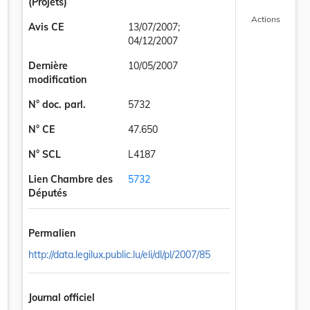
(Projets)
Actions
Avis CE
13/07/2007;
04/12/2007
Dernière
10/05/2007
modification
N° doc. parl.
5732
N° CE
47.650
N° SCL
L4187
Lien Chambre des
5732
Députés
Permalien
http://data.legilux.public.lu/eli/dl/pl/2007/85
 du 19 janvier 2004 concernant la protection de la nature et des resso
Journal officiel