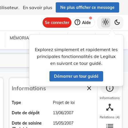
ilisateur.
En savoir plus
Ne plus afficher ce message
help
light_mode
dark_mode
Se connecter
Aide
MÉMORIAL C
TRAITÉS
PROJETS
TEXTES UE
Explorez simplement et rapidement les
principales fonctionnalités de Legilux
Lancer la recherche
Filtres
en suivant ce tour guidé.
Démarrer un tour guidé
info
close
Informations
Fermer la barre la
Informations
Type
Projet de loi
device_hub
Date de dépôt
13/06/2007
Relations (4)
list
Date de saisine
15/05/2007