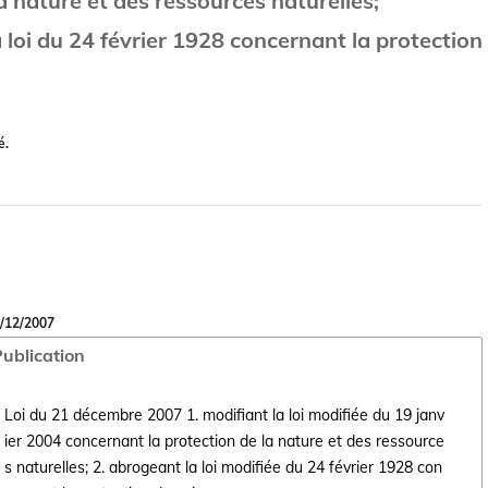
a nature et des ressources naturelles;
 loi du 24 février 1928 concernant la protection
é.
/12/2007
ublication
Loi du 21 décembre 2007 1. modifiant la loi modifiée du 19 janv
ier 2004 concernant la protection de la nature et des ressource
Ouvrir le document Loi du 21 décembre 2007 1. modifiant la loi modifiée
s naturelles; 2. abrogeant la loi modifiée du 24 février 1928 con