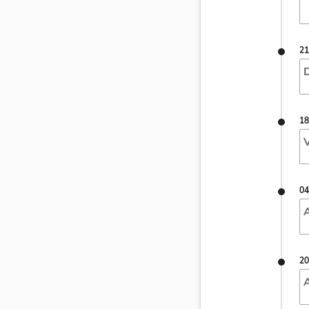
21
D
18
V
04
A
20