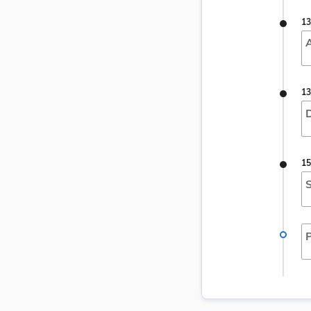
13
A
13
D
15
S
P