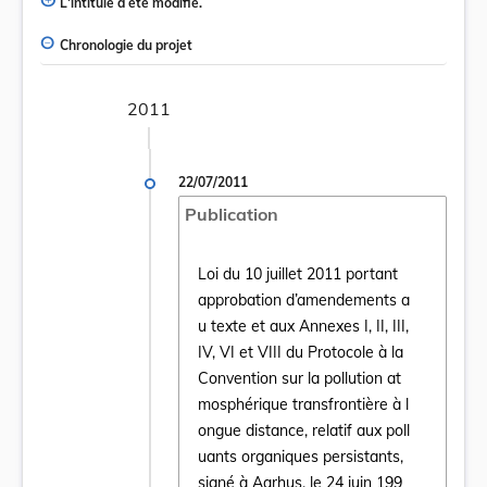
L'intitulé a été modifié.
Chronologie du projet
2011
22/07/2011
Publication
Loi du 10 juillet 2011 portant
approbation d’amendements a
u texte et aux Annexes I, II, III,
IV, VI et VIII du Protocole à la
Convention sur la pollution at
mosphérique transfrontière à l
ongue distance, relatif aux poll
uants organiques persistants,
Ouvrir le document Loi du 10 juillet 2011 p
signé à Aarhus, le 24 juin 199