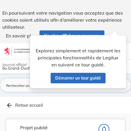
Projet de loi portant approbation d'amendements... - Legilu
En poursuivant votre navigation vous acceptez que des
cookies soient utilisés afin d’améliorer votre expérience
utilisateur.
En savoir plus
Ne plus afficher ce message
Aller au contenu
help
light_mode
dark_mode
account_circle
Explorez simplement et rapidement les
Aide
principales fonctionnalités de Legilux
en suivant ce tour guidé.
Journal officiel
du Grand-Duché de Luxembourg
Démarrer un tour guidé
La
arrow_back
Retour accueil
Projet publié
notifications_none