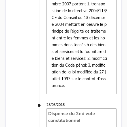
mbre 2007 portant 1. transpo
sition de la directive 2004/113/
CE du Conseil du 13 décembr
e 2004 mettant en oeuvre le p
Ouvrir le document Loi du 12 avril 2015 por
rincipe de l’égalité de traiteme
nt entre les femmes et les ho
mmes dans l’accès à des bien
s et services et la fourniture d
e biens et services; 2. modifica
tion du Code pénal; 3. modific
ation de la loi modifiée du 27 j
uillet 1997 sur le contrat d’ass
urance.
25/03/2015
Dispense du 2nd vote
constitutionnel