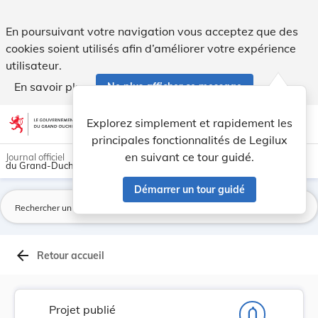
Projet de loi portant modification de: 1) l'art... - Legilux
En poursuivant votre navigation vous acceptez que des
cookies soient utilisés afin d’améliorer votre expérience
utilisateur.
En savoir plus
Ne plus afficher ce message
Aller au contenu
help
light_mode
dark_mode
account_circle
Explorez simplement et rapidement les
Aide
principales fonctionnalités de Legilux
en suivant ce tour guidé.
Journal officiel
du Grand-Duché de Luxembourg
Démarrer un tour guidé
La
arrow_back
Retour accueil
Projet publié
notifications_none