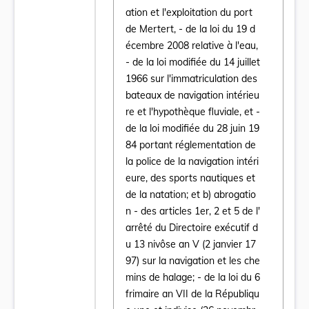
ation et l'exploitation du port
de Mertert, - de la loi du 19 d
écembre 2008 relative à l'eau,
- de la loi modifiée du 14 juillet
1966 sur l'immatriculation des
bateaux de navigation intérieu
re et l'hypothèque fluviale, et -
de la loi modifiée du 28 juin 19
84 portant réglementation de
la police de la navigation intéri
eure, des sports nautiques et
de la natation; et b) abrogatio
n - des articles 1er, 2 et 5 de l'
Ouvrir le document Loi du 23 décembre 2016 c
arrêté du Directoire exécutif d
u 13 nivôse an V (2 janvier 17
97) sur la navigation et les che
mins de halage; - de la loi du 6
frimaire an VII de la Républiqu