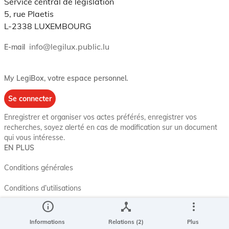
Service central de législation
5, rue Plaetis
L-2338 LUXEMBOURG
info@legilux.public.lu
E-mail
My LegiBox
, votre espace personnel.
Se connecter
Enregistrer et organiser vos actes préférés, enregistrer vos
recherches, soyez alerté en cas de modification sur un document
qui vous intéresse.
EN PLUS
Conditions générales
Conditions d’utilisations
info
device_hub
more_vert
Accessibilité
Informations
Relations (2)
Plus