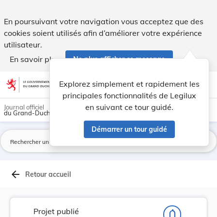
Projet de loi concernant la gestion du domaine ... - Legilux
En poursuivant votre navigation vous acceptez que des
cookies soient utilisés afin d’améliorer votre expérience
utilisateur.
En savoir plus
Ne plus afficher ce message
Aller au contenu
help
light_mode
dark_mode
account_circle
Explorez simplement et rapidement les
Aide
principales fonctionnalités de Legilux
en suivant ce tour guidé.
Journal officiel
du Grand-Duché de Luxembourg
Démarrer un tour guidé
La
arrow_back
Retour accueil
Projet publié
notifications_none