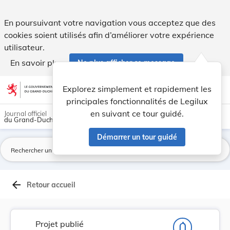
Projet de loi réglant le montant et les modali... - Legilux
En poursuivant votre navigation vous acceptez que des
cookies soient utilisés afin d’améliorer votre expérience
utilisateur.
En savoir plus
Ne plus afficher ce message
Aller au contenu
help
light_mode
dark_mode
account_circle
Explorez simplement et rapidement les
Aide
principales fonctionnalités de Legilux
en suivant ce tour guidé.
Journal officiel
du Grand-Duché de Luxembourg
Démarrer un tour guidé
La
arrow_back
Retour accueil
Projet publié
notifications_none