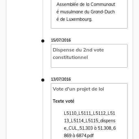
Assemblée de la Communaut
é musulmane du Grand-Duch
é de Luxembourg.
15/07/2016
Dispense du 2nd vote
constitutionnel
13/07/2016
Vote d'un projet de loi
Texte voté
L5110_L5111_L5112_L51
13_L5114_L5115_dispens
Ouvrir le document L5110_L5111_L5112_L
e_CUL_51.303 à 51.308_6
869 à 6874.pdf