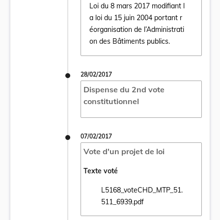
Loi du 8 mars 2017 modifiant l
a loi du 15 juin 2004 portant r
Ouvrir le document Loi du 8 mars 2017 modif
éorganisation de l’Administrati
on des Bâtiments publics.
28/02/2017
Dispense du 2nd vote
constitutionnel
07/02/2017
Vote d'un projet de loi
Texte voté
L5168_voteCHD_MTP_51.
Ouvrir le document L5168_voteCHD_MTP_5
511_6939.pdf