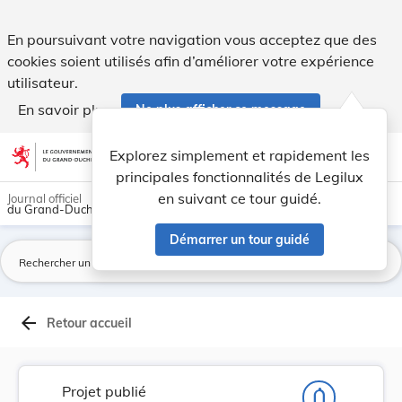
Projet de loi modifiant la loi modifiée du 15 j... - Legilux
En poursuivant votre navigation vous acceptez que des
cookies soient utilisés afin d’améliorer votre expérience
utilisateur.
En savoir plus
Ne plus afficher ce message
Aller au contenu
help
light_mode
dark_mode
account_circle
Explorez simplement et rapidement les
Aide
principales fonctionnalités de Legilux
en suivant ce tour guidé.
Journal officiel
du Grand-Duché de Luxembourg
Démarrer un tour guidé
La
arrow_back
Retour accueil
Projet publié
notifications_none