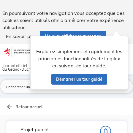
Projet de loi portant fixation des conditions ... - Legilux
En poursuivant votre navigation vous acceptez que des
cookies soient utilisés afin d’améliorer votre expérience
utilisateur.
En savoir plus
Ne plus afficher ce message
Aller au contenu
help
light_mode
dark_mode
account_circle
Explorez simplement et rapidement les
Aide
principales fonctionnalités de Legilux
en suivant ce tour guidé.
Journal officiel
du Grand-Duché de Luxembourg
Démarrer un tour guidé
La
arrow_back
Retour accueil
Projet publié
notifications_none