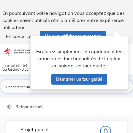
Projet de loi1° portant sur l’organisation et ... - Legilux
En poursuivant votre navigation vous acceptez que des
cookies soient utilisés afin d’améliorer votre expérience
utilisateur.
En savoir plus
Ne plus afficher ce message
Aller au contenu
help
light_mode
dark_mode
account_circle
Explorez simplement et rapidement les
Aide
principales fonctionnalités de Legilux
en suivant ce tour guidé.
Journal officiel
du Grand-Duché de Luxembourg
Démarrer un tour guidé
La
arrow_back
Retour accueil
Projet publié
notifications_none