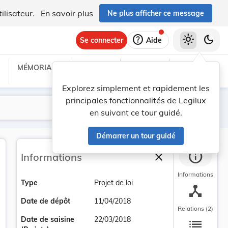
ilisateur.
En savoir plus
Ne plus afficher ce message
help
light_mode
dark_mode
Se connecter
Aide
MÉMORIAL C
TRAITÉS
PROJETS
TEXTES UE
Explorez simplement et rapidement les
principales fonctionnalités de Legilux
Lancer la recherche
Filtres
en suivant ce tour guidé.
Démarrer un tour guidé
info
close
Informations
Fermer la barre la
Informations
Type
Projet de loi
device_hub
Date de dépôt
11/04/2018
Relations (2)
list
Date de saisine
22/03/2018