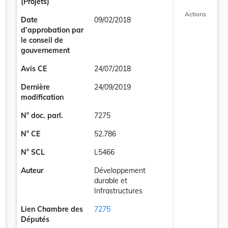
(Projets)
Actions
Date
09/02/2018
d’approbation par
le conseil de
gouvernement
Avis CE
24/07/2018
Dernière
24/09/2019
modification
N° doc. parl.
7275
N° CE
52.786
N° SCL
L5466
Auteur
Développement
 14 février 1955 concernant la réglementation de la circulation sur to
durable et
Infrastructures
Lien Chambre des
7275
Députés