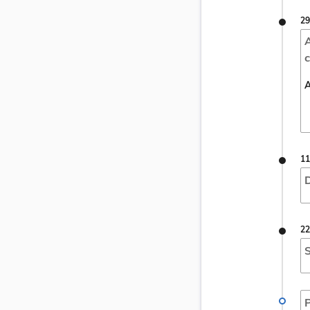
29
A
c
A
11
D
22
S
P