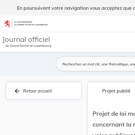
Projet de loi modifiant la loi modifiée du 14 ... - Legilux
En poursuivant votre navigation vous acceptez que des
Aller au contenu
Journal officiel
du Grand-Duché de Luxembourg
arrow_back
Projet publié
Retour accueil
Projet de loi m
concernant la r