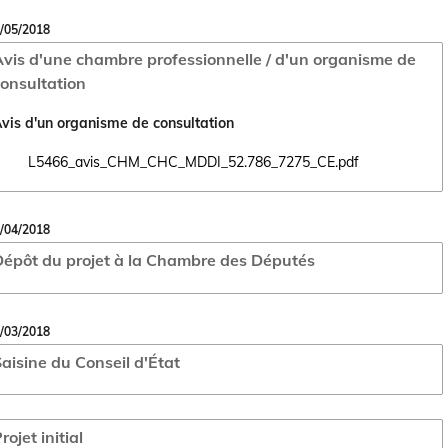
/05/2018
vis d'une chambre professionnelle / d'un organisme de
onsultation
vis d'un organisme de consultation
L5466_avis_CHM_CHC_MDDI_52.786_7275_CE.pdf
Ouvrir le document L5466_avis_CHM_CHC_MDDI_52.786_7275_CE.pdf 
/04/2018
épôt du projet à la Chambre des Députés
/03/2018
aisine du Conseil d'État
rojet initial