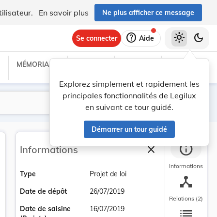
ilisateur.
En savoir plus
Ne plus afficher ce message
help
light_mode
dark_mode
Se connecter
Aide
MÉMORIAL C
TRAITÉS
PROJETS
TEXTES UE
Explorez simplement et rapidement les
principales fonctionnalités de Legilux
Lancer la recherche
Filtres
en suivant ce tour guidé.
Démarrer un tour guidé
info
close
Informations
Fermer la barre la
Informations
Type
Projet de loi
device_hub
Date de dépôt
26/07/2019
Relations (2)
list
Date de saisine
16/07/2019