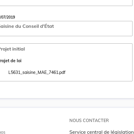
/07/2019
aisine du Conseil d'État
rojet initial
rojet de loi
L5631_saisine_MAE_7461.pdf
Ouvrir le document L5631_saisine_MAE_7461.pdf dans un nouvel ongl
NOUS CONTACTER
Service central de législation
pos