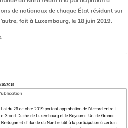
rlande du Nord relatif à la participation à
tions de nationaux de chaque État résidant sur
 l’autre, fait à Luxembourg, le 18 juin 2019.
é.
/10/2019
ublication
Loi du 26 octobre 2019 portant approbation de l’Accord entre l
e Grand-Duché de Luxembourg et le Royaume-Uni de Grande-
Bretagne et d’Irlande du Nord relatif à la participation à certain
Ouvrir le document Loi du 26 octobre 2019 portant approbation de l’Acc