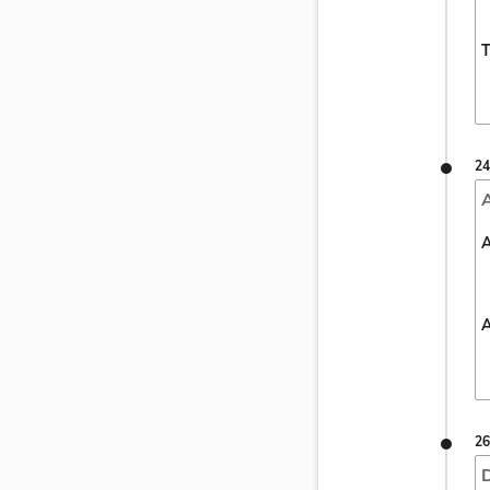
T
24
A
A
A
26
D