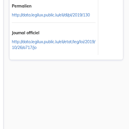
Permalien
http://data.legilux.public.lu/eli/dl/pl/2019/130
Journal officiel
http://data.legilux.public.lu/eli/etat/leg/loi/2019/
10/26/a717/jo
 onglet