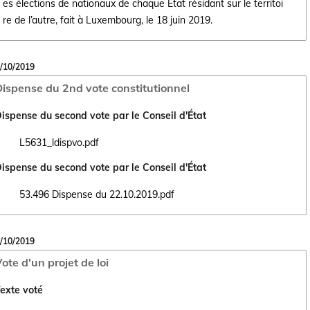
es élections de nationaux de chaque État résidant sur le territoi
re de l’autre, fait à Luxembourg, le 18 juin 2019.
/10/2019
ispense du 2nd vote constitutionnel
ispense du second vote par le Conseil d'État
L5631_ldispvo.pdf
Ouvrir le document L5631_ldispvo.pdf dans un nouvel onglet
ispense du second vote par le Conseil d'État
53.496 Dispense du 22.10.2019.pdf
Ouvrir le document 53.496 Dispense du 22.10.2019.pdf dans un nouvel
/10/2019
ote d'un projet de loi
exte voté