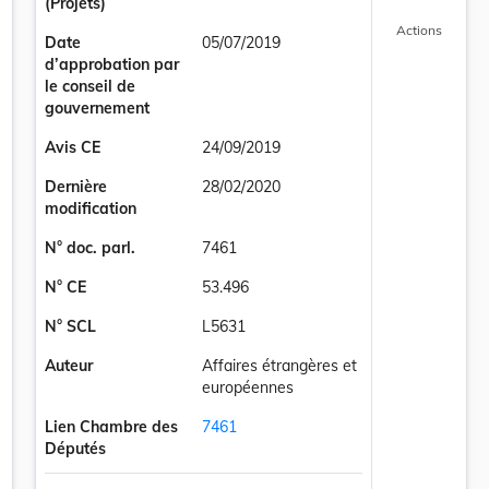
(Projets)
Actions
Date
05/07/2019
d’approbation par
le conseil de
gouvernement
Avis CE
24/09/2019
Dernière
28/02/2020
modification
N° doc. parl.
7461
N° CE
53.496
N° SCL
L5631
Auteur
Affaires étrangères et
européennes
Lien Chambre des
7461
Députés
ord entre le Grand-Duché de Luxembourg et le Royaume-Uni de Grande-Bre