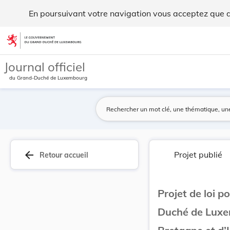
Projet de loi portant approbation de l’Accord ... - Legilux
En poursuivant votre navigation vous acceptez que des
Aller au contenu
Journal officiel
du Grand-Duché de Luxembourg
arrow_back
Projet publié
Retour accueil
Projet de loi p
Duché de Luxe