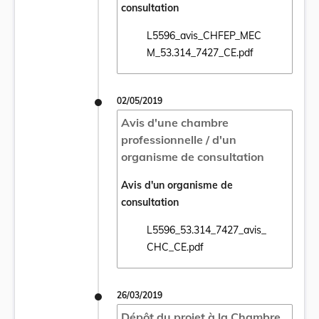
consultation
L5596_avis_CHFEP_MEC
Ouvrir le document L5596_avis_CHFEP_ME
M_53.314_7427_CE.pdf
02/05/2019
Avis d'une chambre
professionnelle / d'un
organisme de consultation
Avis d'un organisme de
consultation
L5596_53.314_7427_avis_
Ouvrir le document L5596_53.314_7427_av
CHC_CE.pdf
26/03/2019
Dépôt du projet à la Chambre