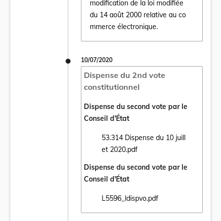
modification de la loi modifiée
Ouvrir le document Loi du 17 juillet 2020 
du 14 août 2000 relative au co
mmerce électronique.
10/07/2020
Dispense du 2nd vote
constitutionnel
Dispense du second vote par le
Conseil d'État
53.314 Dispense du 10 juill
Ouvrir le document 53.314 Dispense du 10 j
et 2020.pdf
Dispense du second vote par le
Conseil d'État
L5596_ldispvo.pdf
Ouvrir le document L5596_ldispvo.pdf dans