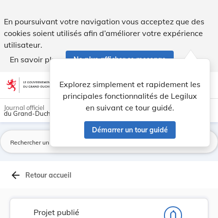
Projet de loi portant modification de la loi mo... - Legilux
En poursuivant votre navigation vous acceptez que des
cookies soient utilisés afin d’améliorer votre expérience
utilisateur.
En savoir plus
Ne plus afficher ce message
Aller au contenu
help
light_mode
dark_mode
account_circle
Explorez simplement et rapidement les
Aide
principales fonctionnalités de Legilux
en suivant ce tour guidé.
Journal officiel
du Grand-Duché de Luxembourg
Démarrer un tour guidé
La
arrow_back
Retour accueil
Projet publié
notifications_none