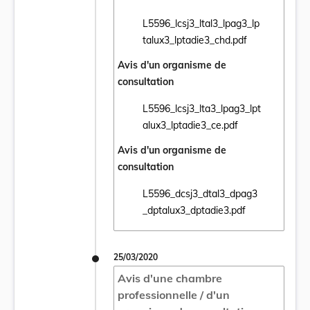
L5596_lcsj3_ltal3_lpag3_lp
Ouvrir le document L5596_lcsj3_ltal3_lpag
talux3_lptadie3_chd.pdf
Avis d'un organisme de
consultation
L5596_lcsj3_lta3_lpag3_lpt
Ouvrir le document L5596_lcsj3_lta3_lpag3
alux3_lptadie3_ce.pdf
Avis d'un organisme de
consultation
L5596_dcsj3_dtal3_dpag3
Ouvrir le document L5596_dcsj3_dtal3_dpa
_dptalux3_dptadie3.pdf
25/03/2020
Avis d'une chambre
professionnelle / d'un