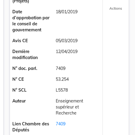
(Projets)
Actions
Date
18/01/2019
d’approbation par
le conseil de
gouvernement
Avis CE
05/03/2019
Dernière
12/04/2019
modification
N° doc. parl.
7409
N° CE
53.254
N° SCL
L5578
Auteur
Enseignement
u 28 octobre 2016 relative à la reconnaissance des qualifications profe
supérieur et
Recherche
Lien Chambre des
7409
Députés