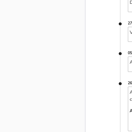
D
27
V
05
A
26
A
c
A