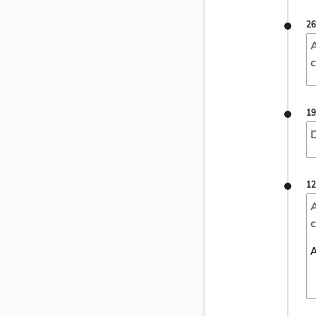
26
A
c
19
D
12
A
c
A