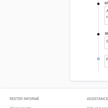
07
A
c
30
S
P
RESTER INFORMÉ
ASSISTANCE