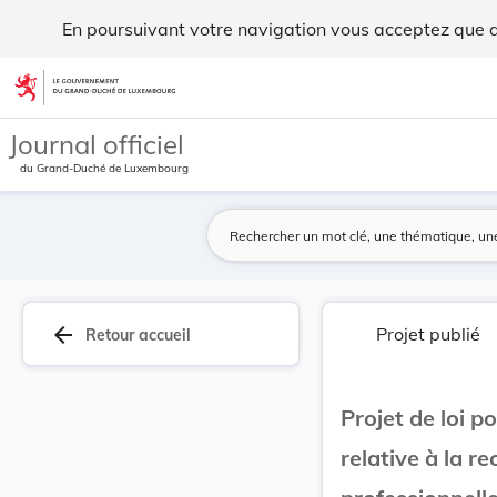
Projet de loi portant modification de la loi du... - Legilux
En poursuivant votre navigation vous acceptez que des
Aller au contenu
Journal officiel
du Grand-Duché de Luxembourg
arrow_back
Projet publié
Retour accueil
Projet de loi p
relative à la r