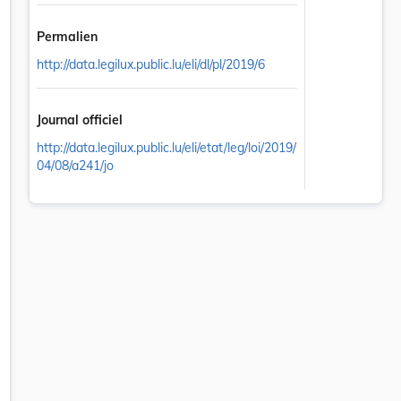
Permalien
http://data.legilux.public.lu/eli/dl/pl/2019/6
Journal officiel
http://data.legilux.public.lu/eli/etat/leg/loi/2019/
04/08/a241/jo
f dans un nouvel onglet