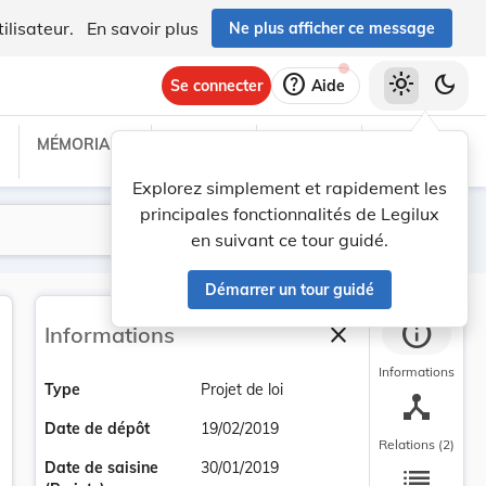
ilisateur.
En savoir plus
Ne plus afficher ce message
help
light_mode
dark_mode
Se connecter
Aide
MÉMORIAL C
TRAITÉS
PROJETS
TEXTES UE
Explorez simplement et rapidement les
principales fonctionnalités de Legilux
Lancer la recherche
Filtres
en suivant ce tour guidé.
Démarrer un tour guidé
info
close
Informations
Fermer la barre la
Informations
Type
Projet de loi
device_hub
Date de dépôt
19/02/2019
Relations (2)
list
Date de saisine
30/01/2019