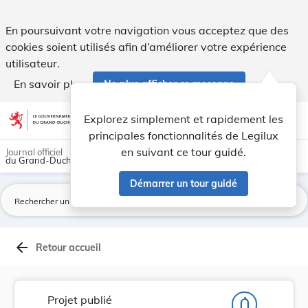
Projet de loi portant report des dates limites ... - Legilux
En poursuivant votre navigation vous acceptez que des
cookies soient utilisés afin d’améliorer votre expérience
utilisateur.
En savoir plus
Ne plus afficher ce message
Aller au contenu
help
light_mode
dark_mode
account_circle
Explorez simplement et rapidement les
Aide
principales fonctionnalités de Legilux
en suivant ce tour guidé.
Journal officiel
du Grand-Duché de Luxembourg
Démarrer un tour guidé
La
arrow_back
Retour accueil
Projet publié
notifications_none