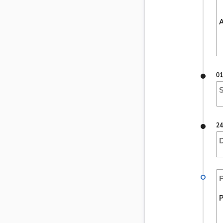
A
01
S
24
D
P
P