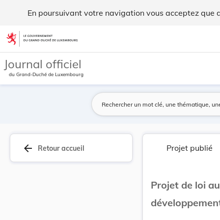
Projet de loi autorisant l’État à participer au... - Legilux
En poursuivant votre navigation vous acceptez que des
Aller au contenu
Journal officiel
du Grand-Duché de Luxembourg
arrow_back
Projet publié
Retour accueil
Projet de loi a
développement 