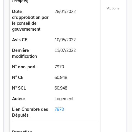
(Projets)
Actions
Date
28/01/2022
d’approbation par
le conseil de
gouvernement
Avis CE
10/05/2022
Dernière
11/07/2022
modification
N° doc. parl.
7970
N° CE
60.948
N° SCL
60.948
 au financement du développement de logements du projet « An der Schm
Auteur
Logement
Lien Chambre des
7970
Députés