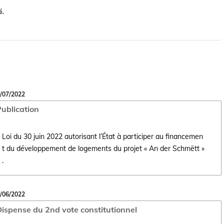
é.
/07/2022
ublication
Loi du 30 juin 2022 autorisant l’État à participer au financemen
t du développement de logements du projet « An der Schmëtt »
Ouvrir le document Loi du 30 juin 2022 autorisant l’État à participer
.
/06/2022
ispense du 2nd vote constitutionnel