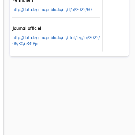
Permalien
http://data.legilux.public.lu/eli/dl/pl/2022/60
l onglet
Journal officiel
http://data.legilux.public.lu/eli/etat/leg/loi/2022/
06/30/a349/jo