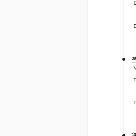
D
D
09
V
T
T
10