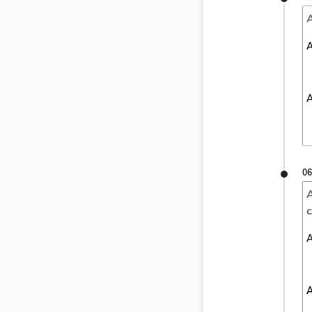
A
A
A
06
A
c
A
A