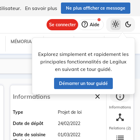
ilisateur.
En savoir plus
Ne plus afficher ce message
help
light_mode
dark_mode
Se connecter
Aide
MÉMORIAL C
TRAITÉS
PROJETS
TEXTES UE
Explorez simplement et rapidement les
principales fonctionnalités de Legilux
Lancer la recherche
Filtres
en suivant ce tour guidé.
Démarrer un tour guidé
info
close
Informations
Fermer la barre la
Informations
Type
Projet de loi
device_hub
Date de dépôt
24/02/2022
Relations (2)
list
Date de saisine
01/03/2022