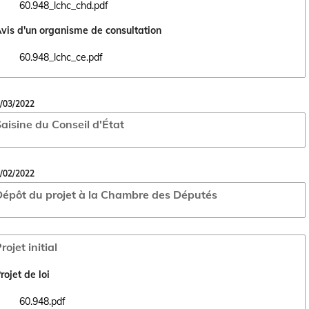
60.948_lchc_chd.pdf
Ouvrir le document 60.948_lchc_chd.pdf dans un nouvel onglet
vis d'un organisme de consultation
60.948_lchc_ce.pdf
Ouvrir le document 60.948_lchc_ce.pdf dans un nouvel onglet
/03/2022
aisine du Conseil d'État
/02/2022
épôt du projet à la Chambre des Députés
rojet initial
rojet de loi
60.948.pdf
Ouvrir le document 60.948.pdf dans un nouvel onglet