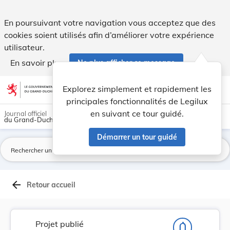
Projet de loi portant modification :1° du Code ... - Legilux
En poursuivant votre navigation vous acceptez que des
cookies soient utilisés afin d’améliorer votre expérience
utilisateur.
En savoir plus
Ne plus afficher ce message
Aller au contenu
help
light_mode
dark_mode
account_circle
Explorez simplement et rapidement les
Aide
principales fonctionnalités de Legilux
en suivant ce tour guidé.
Journal officiel
du Grand-Duché de Luxembourg
Démarrer un tour guidé
La
arrow_back
Retour accueil
Projet publié
notifications_none